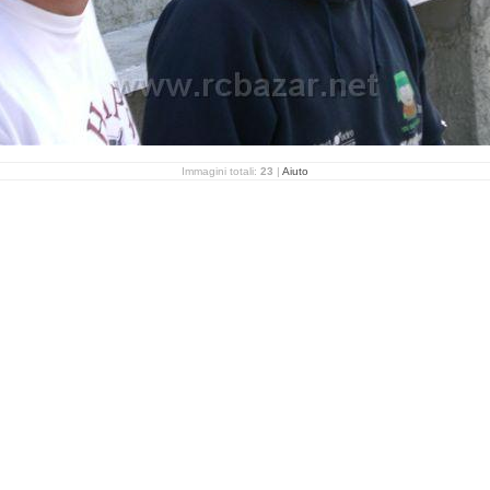
Immagini totali:
23
|
Aiuto