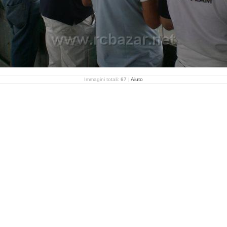
Immagini totali:
67
|
Aiuto