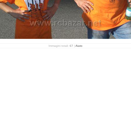
Immagini totali:
67
|
Aiuto