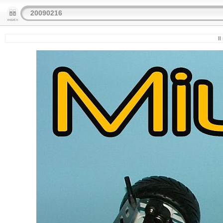
20090216
I