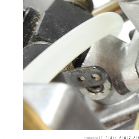
Immagine |
1
|
2
|
3
|
4
|
5
|
6
|
7
|
8
|