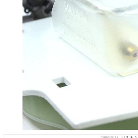
Immagine |
1
|
2
|
3
|
4
|
5