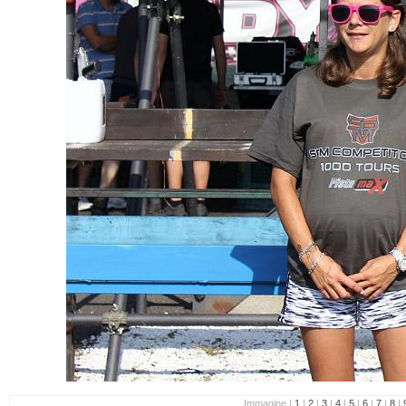
Immagine |
1
|
2
|
3
|
4
|
5
|
6
|
7
|
8
|