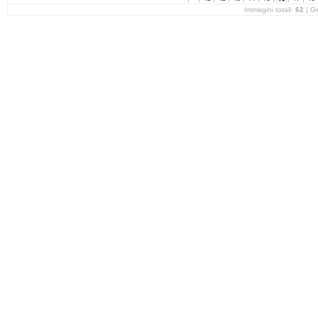
Immagini totali:
62
| G