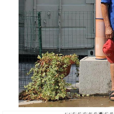
«
|
<
|
41
|
42
|
43
|
44
|
45
|
46
|
47
|
48