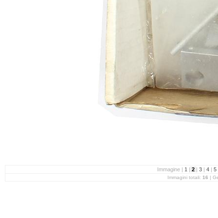
Immagine |
1
|
2
|
3
|
4
|
5
Immagini totali:
16
| G