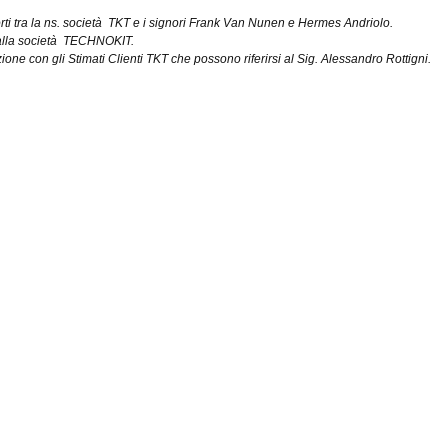
pporti tra la ns. società TKT e i signori Frank Van Nunen e Hermes Andriolo.
o alla società TECHNOKIT.
one con gli Stimati Clienti TKT che possono riferirsi al Sig. Alessandro Rottigni.