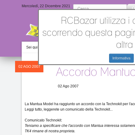
Mercoledì, 22 Dicembre 2021
Cerca
RCBazar utilizza 
scorrendo questa pagin
altr
Sei qui:
Home
/
Altro RC
/
Accordo Mantua - Technokit
Informativa
02 AGO 2007
Accordo Mantua 
02 Ago 2007
La Mantua Model ha raggiunto un accordo con la Technokit per l'ac
Leggi tutto, leggerete un comunicato della Technokit...
Comunicato Technokit:
Teniamo a specificare che l'accordo con Mantua interessa solamente l
TK4 rimane di nostra proprieta.