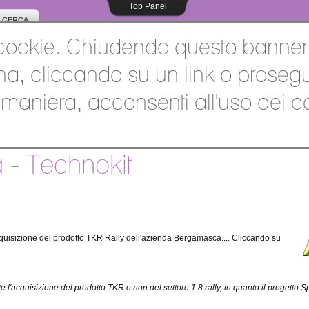
Top Panel
CERCA
i cookie. Chiudendo questo banner
Home
Vintage RC
Class
a, cliccando su un link o proseg
a maniera, acconsenti all'uso dei c
- Technokit
quisizione del prodotto TKR Rally dell'azienda Bergamasca.... Cliccando su
'acquisizione del prodotto TKR e non del settore 1:8 rally, in quanto il progetto S