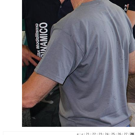
«
|
<
|
21
|
22
|
23
|
24
|
25
|
26
|
27
|
28