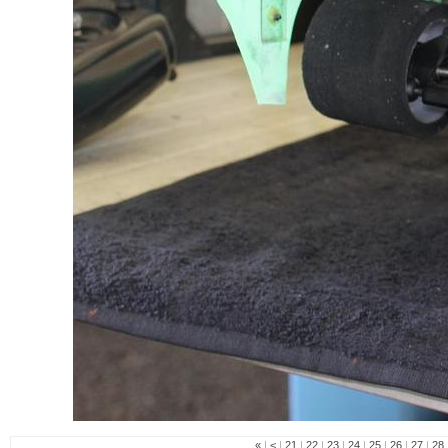
«
|
<
|
21
|
22
|
23
|
24
|
25
|
26
|
27
|
28